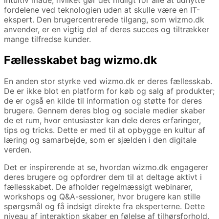
intuitiv måde, hvilket gør det muligt for alle at udnytte
fordelene ved teknologien uden at skulle være en IT-
ekspert. Den brugercentrerede tilgang, som wizmo.dk
anvender, er en vigtig del af deres succes og tiltrækker
mange tilfredse kunder.
Fællesskabet bag wizmo.dk
En anden stor styrke ved wizmo.dk er deres fællesskab.
De er ikke blot en platform for køb og salg af produkter;
de er også en kilde til information og støtte for deres
brugere. Gennem deres blog og sociale medier skaber
de et rum, hvor entusiaster kan dele deres erfaringer,
tips og tricks. Dette er med til at opbygge en kultur af
læring og samarbejde, som er sjælden i den digitale
verden.
Det er inspirerende at se, hvordan wizmo.dk engagerer
deres brugere og opfordrer dem til at deltage aktivt i
fællesskabet. De afholder regelmæssigt webinarer,
workshops og Q&A-sessioner, hvor brugere kan stille
spørgsmål og få indsigt direkte fra eksperterne. Dette
niveau af interaktion skaber en følelse af tilhørsforhold,