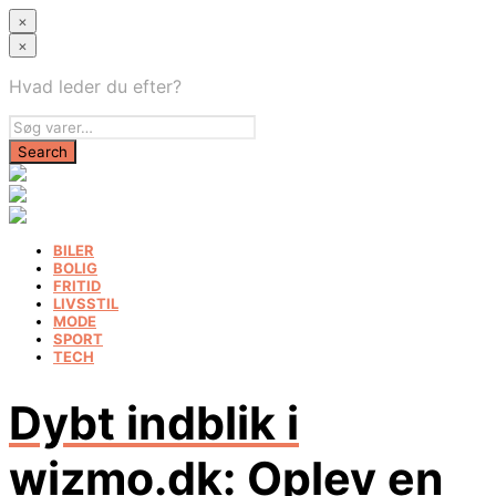
×
×
Hvad leder du efter?
BILER
BOLIG
FRITID
LIVSSTIL
MODE
SPORT
TECH
Dybt indblik i
wizmo.dk: Oplev en