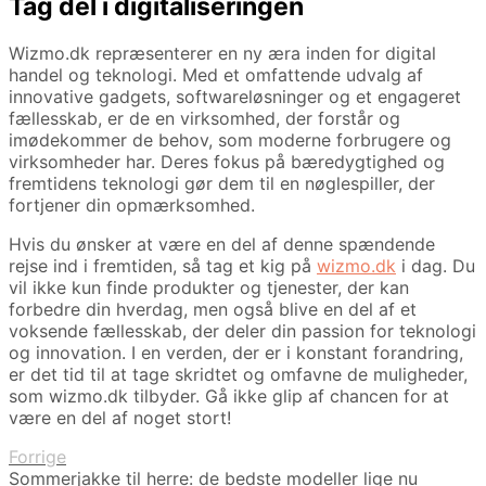
Tag del i digitaliseringen
Wizmo.dk repræsenterer en ny æra inden for digital
handel og teknologi. Med et omfattende udvalg af
innovative gadgets, softwareløsninger og et engageret
fællesskab, er de en virksomhed, der forstår og
imødekommer de behov, som moderne forbrugere og
virksomheder har. Deres fokus på bæredygtighed og
fremtidens teknologi gør dem til en nøglespiller, der
fortjener din opmærksomhed.
Hvis du ønsker at være en del af denne spændende
rejse ind i fremtiden, så tag et kig på
wizmo.dk
i dag. Du
vil ikke kun finde produkter og tjenester, der kan
forbedre din hverdag, men også blive en del af et
voksende fællesskab, der deler din passion for teknologi
og innovation. I en verden, der er i konstant forandring,
er det tid til at tage skridtet og omfavne de muligheder,
som wizmo.dk tilbyder. Gå ikke glip af chancen for at
være en del af noget stort!
Forrige
Sommerjakke til herre: de bedste modeller lige nu