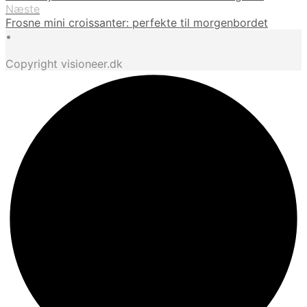
Næste
Frosne mini croissanter: perfekte til morgenbordet
•
Copyright visioneer.dk