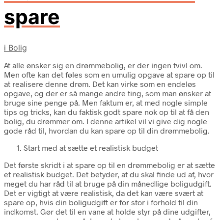
spare
i
Bolig
At alle ønsker sig en drømmebolig, er der ingen tvivl om.
Men ofte kan det føles som en umulig opgave at spare op til
at realisere denne drøm. Det kan virke som en endeløs
opgave, og der er så mange andre ting, som man ønsker at
bruge sine penge på. Men faktum er, at med nogle simple
tips og tricks, kan du faktisk godt spare nok op til at få den
bolig, du drømmer om. I denne artikel vil vi give dig nogle
gode råd til, hvordan du kan spare op til din drømmebolig.
Start med at sætte et realistisk budget
Det første skridt i at spare op til en drømmebolig er at sætte
et realistisk budget. Det betyder, at du skal finde ud af, hvor
meget du har råd til at bruge på din månedlige boligudgift.
Det er vigtigt at være realistisk, da det kan være svært at
spare op, hvis din boligudgift er for stor i forhold til din
indkomst. Gør det til en vane at holde styr på dine udgifter,