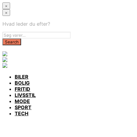
×
×
Hvad leder du efter?
BILER
BOLIG
FRITID
LIVSSTIL
MODE
SPORT
TECH