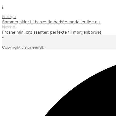
i
Forrige
Sommerjakke til herre: de bedste modeller lige nu
Næste
Frosne mini croissanter: perfekte til morgenbordet
•
Copyright visioneer.dk