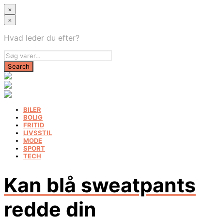
×
×
Hvad leder du efter?
BILER
BOLIG
FRITID
LIVSSTIL
MODE
SPORT
TECH
Kan blå sweatpants
redde din