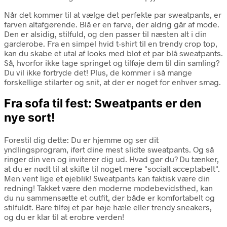
Når det kommer til at vælge det perfekte par sweatpants, er
farven altafgørende. Blå er en farve, der aldrig går af mode.
Den er alsidig, stilfuld, og den passer til næsten alt i din
garderobe. Fra en simpel hvid t-shirt til en trendy crop top,
kan du skabe et utal af looks med blot et par blå sweatpants.
Så, hvorfor ikke tage springet og tilføje dem til din samling?
Du vil ikke fortryde det! Plus, de kommer i så mange
forskellige stilarter og snit, at der er noget for enhver smag.
Fra sofa til fest: Sweatpants er den
nye sort!
Forestil dig dette: Du er hjemme og ser dit
yndlingsprogram, iført dine mest slidte sweatpants. Og så
ringer din ven og inviterer dig ud. Hvad gør du? Du tænker,
at du er nødt til at skifte til noget mere "socialt acceptabelt".
Men vent lige et øjeblik! Sweatpants kan faktisk være din
redning! Takket være den moderne modebevidsthed, kan
du nu sammensætte et outfit, der både er komfortabelt og
stilfuldt. Bare tilføj et par høje hæle eller trendy sneakers,
og du er klar til at erobre verden!