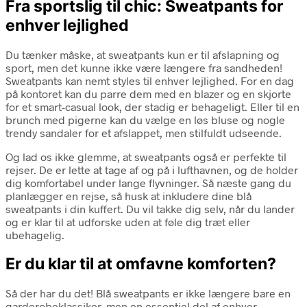
Fra sportslig til chic: Sweatpants for
enhver lejlighed
Du tænker måske, at sweatpants kun er til afslapning og
sport, men det kunne ikke være længere fra sandheden!
Sweatpants kan nemt styles til enhver lejlighed. For en dag
på kontoret kan du parre dem med en blazer og en skjorte
for et smart-casual look, der stadig er behageligt. Eller til en
brunch med pigerne kan du vælge en løs bluse og nogle
trendy sandaler for et afslappet, men stilfuldt udseende.
Og lad os ikke glemme, at sweatpants også er perfekte til
rejser. De er lette at tage af og på i lufthavnen, og de holder
dig komfortabel under lange flyvninger. Så næste gang du
planlægger en rejse, så husk at inkludere dine blå
sweatpants i din kuffert. Du vil takke dig selv, når du lander
og er klar til at udforske uden at føle dig træt eller
ubehagelig.
Er du klar til at omfavne komforten?
Så der har du det! Blå sweatpants er ikke længere bare en
garderobeklassiker, men en essentiel del af enhver