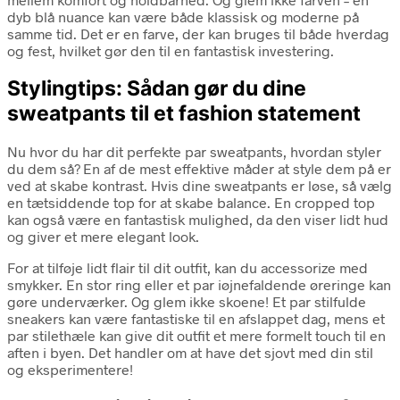
dyb blå nuance kan være både klassisk og moderne på
samme tid. Det er en farve, der kan bruges til både hverdag
og fest, hvilket gør den til en fantastisk investering.
Stylingtips: Sådan gør du dine
sweatpants til et fashion statement
Nu hvor du har dit perfekte par sweatpants, hvordan styler
du dem så? En af de mest effektive måder at style dem på er
ved at skabe kontrast. Hvis dine sweatpants er løse, så vælg
en tætsiddende top for at skabe balance. En cropped top
kan også være en fantastisk mulighed, da den viser lidt hud
og giver et mere elegant look.
For at tilføje lidt flair til dit outfit, kan du accessorize med
smykker. En stor ring eller et par iøjnefaldende øreringe kan
gøre underværker. Og glem ikke skoene! Et par stilfulde
sneakers kan være fantastiske til en afslappet dag, mens et
par stilethæle kan give dit outfit et mere formelt touch til en
aften i byen. Det handler om at have det sjovt med din stil
og eksperimentere!