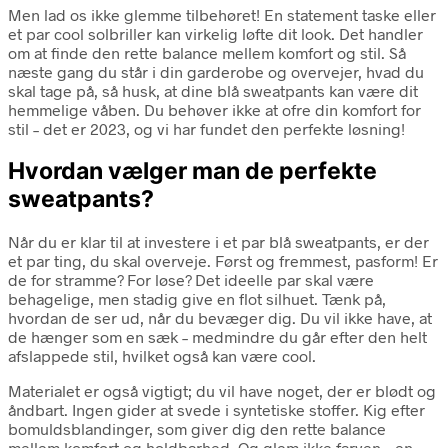
Men lad os ikke glemme tilbehøret! En statement taske eller
et par cool solbriller kan virkelig løfte dit look. Det handler
om at finde den rette balance mellem komfort og stil. Så
næste gang du står i din garderobe og overvejer, hvad du
skal tage på, så husk, at dine blå sweatpants kan være dit
hemmelige våben. Du behøver ikke at ofre din komfort for
stil – det er 2023, og vi har fundet den perfekte løsning!
Hvordan vælger man de perfekte
sweatpants?
Når du er klar til at investere i et par blå sweatpants, er der
et par ting, du skal overveje. Først og fremmest, pasform! Er
de for stramme? For løse? Det ideelle par skal være
behagelige, men stadig give en flot silhuet. Tænk på,
hvordan de ser ud, når du bevæger dig. Du vil ikke have, at
de hænger som en sæk – medmindre du går efter den helt
afslappede stil, hvilket også kan være cool.
Materialet er også vigtigt; du vil have noget, der er blødt og
åndbart. Ingen gider at svede i syntetiske stoffer. Kig efter
bomuldsblandinger, som giver dig den rette balance
mellem komfort og holdbarhed. Og glem ikke farven – en