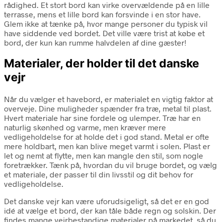
rådighed. Et stort bord kan virke overvældende på en lille
terrasse, mens et lille bord kan forsvinde i en stor have.
Glem ikke at tænke på, hvor mange personer du typisk vil
have siddende ved bordet. Det ville være trist at købe et
bord, der kun kan rumme halvdelen af dine gæster!
Materialer, der holder til det danske
vejr
Når du vælger et havebord, er materialet en vigtig faktor at
overveje. Dine muligheder spænder fra træ, metal til plast.
Hvert materiale har sine fordele og ulemper. Træ har en
naturlig skønhed og varme, men kræver mere
vedligeholdelse for at holde det i god stand. Metal er ofte
mere holdbart, men kan blive meget varmt i solen. Plast er
let og nemt at flytte, men kan mangle den stil, som nogle
foretrækker. Tænk på, hvordan du vil bruge bordet, og vælg
et materiale, der passer til din livsstil og dit behov for
vedligeholdelse.
Det danske vejr kan være uforudsigeligt, så det er en god
idé at vælge et bord, der kan tåle både regn og solskin. Der
findes mange vejrbestandige materialer på markedet, så du