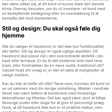
kan være sikker på, at dit bord vil kunne klare det danske
klima. Overvej desuden, om du vil investere i et bord med
en beskyttende belægning eller en overdækning til at
beskytte det mod elementerne.
Stil og design: Du skal også føle dig
hjemme
Når du vælger et havebord, er det ikke kun funktionalitet,
der tæller. Stil og design er også vigtige aspekter. Dit
havebord skal passe ind i den overordnede æstetik i din
have eller terrasse. Er du til det moderne look med rene
linjer, eller foretrækker du en mere rustik, traditionel stil?
Uanset hvad din smag er, er der et væld af muligheder at
vælge imellem.
Kan du lide at skifte stil ofte? Tænk over, hvordan dit bord vil
se ud sammen med din øvrige indretning. Møbler i neutrale
farver kan være lettere at kombinere med forskellige
dekorationer og tilbehør. Det kan også være sjovt at tilføje
farverige puder eller duge for at give et personligt præg.
Husk, at dit havebord ikke kun er et praktisk møbel, men
også en vigtig del af din udendørs indretning.