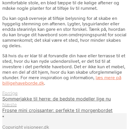
komfortable stole, en blød tæppe til de kølige aftener og
måske nogle planter for at tilføje liv til rummet.
Du kan også overveje at tilføje belysning for at skabe en
hyggelig stemning om aftenen. Lygter, lysguirlander eller
endda stearinlys kan gøre en stor forskel. Tænk på, hvordan
du kan bruge dit havebord som omdrejningspunkt for social
sammenkomst; det skal være et sted, hvor minder skabes
og deles.
Så hvis du er klar til at forvandle din have eller terrasse til et
sted, hvor du kan nyde udendørslivet, er det tid til at
investere i det perfekte havebord. Det er ikke kun et møbel,
men en del af dit hjem, hvor du kan skabe uforglemmelige
stunder. For mere inspiration og information,
læs mere på
billigehaveborde.dk
.
Forrige
Sommerjakke til herre: de bedste modeller lige nu
Næste
Frosne mini croissanter: perfekte til morgenbordet
•
Copyright visioneer.dk