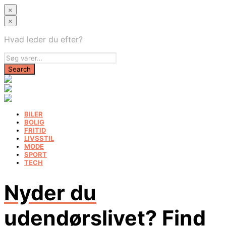
×
×
Hvad leder du efter?
BILER
BOLIG
FRITID
LIVSSTIL
MODE
SPORT
TECH
Nyder du
udendørslivet? Find