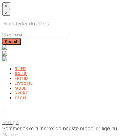
×
×
Hvad leder du efter?
BILER
BOLIG
FRITID
LIVSSTIL
MODE
SPORT
TECH
i
Forrige
Sommerjakke til herre: de bedste modeller lige nu
Næste