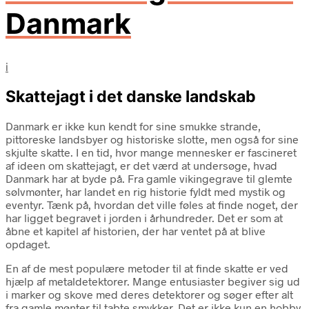
Danmark
i
Skattejagt i det danske landskab
Danmark er ikke kun kendt for sine smukke strande,
pittoreske landsbyer og historiske slotte, men også for sine
skjulte skatte. I en tid, hvor mange mennesker er fascineret
af ideen om skattejagt, er det værd at undersøge, hvad
Danmark har at byde på. Fra gamle vikingegrave til glemte
sølvmønter, har landet en rig historie fyldt med mystik og
eventyr. Tænk på, hvordan det ville føles at finde noget, der
har ligget begravet i jorden i århundreder. Det er som at
åbne et kapitel af historien, der har ventet på at blive
opdaget.
En af de mest populære metoder til at finde skatte er ved
hjælp af metaldetektorer. Mange entusiaster begiver sig ud
i marker og skove med deres detektorer og søger efter alt
fra gamle mønter til tabte smykker. Det er ikke kun en hobby,