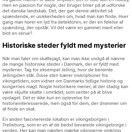
men en passion for nogle, der bruger timer på at udforske
det danske landskab. Det, der gør denne aktivitet så
spændende, er usikkerheden om, hvad man kan finde. Hver
gang man hører en lyd fra detektoren, er der en følelse af
spænding, der opstår. Vil det være en gammel mønt eller
blot en skrue?
Historiske steder fyldt med mysterier
Når man taler om skattejagt, kan man ikke undgå at nævne
de mange historiske steder i Danmark, der er fyldt med
mysterier. Tag for eksempel Jelling, hvor de berømte
Jellingsten står. Disse sten bærer inskriptioner fra
vikingetiden, som vidner om Danmarks tidlige historie og
kongernes magt. Nogle historikere mener, at der stadig kan
være skjulte skatte i området, som venter på at blive
opdaget. Det er ikke kun en oplevelse for
historieinteresserede, men også for dem, der drømmer om
at finde en skat.
En anden fascinerende lokation er vikingeborgen i
Trelleborg, som er en af de bedst bevarede vikingeborge i
verden. Her kan man næsten mærke vikingerne omkring