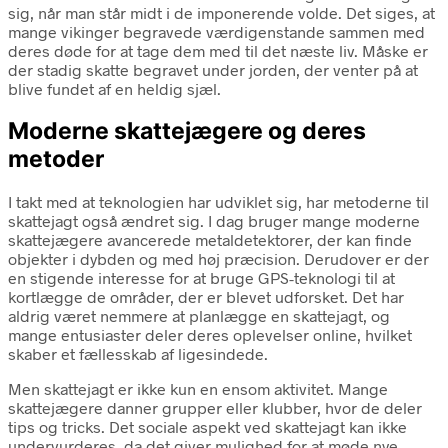
sig, når man står midt i de imponerende volde. Det siges, at
mange vikinger begravede værdigenstande sammen med
deres døde for at tage dem med til det næste liv. Måske er
der stadig skatte begravet under jorden, der venter på at
blive fundet af en heldig sjæl.
Moderne skattejægere og deres
metoder
I takt med at teknologien har udviklet sig, har metoderne til
skattejagt også ændret sig. I dag bruger mange moderne
skattejægere avancerede metaldetektorer, der kan finde
objekter i dybden og med høj præcision. Derudover er der
en stigende interesse for at bruge GPS-teknologi til at
kortlægge de områder, der er blevet udforsket. Det har
aldrig været nemmere at planlægge en skattejagt, og
mange entusiaster deler deres oplevelser online, hvilket
skaber et fællesskab af ligesindede.
Men skattejagt er ikke kun en ensom aktivitet. Mange
skattejægere danner grupper eller klubber, hvor de deler
tips og tricks. Det sociale aspekt ved skattejagt kan ikke
undervurderes, da det giver mulighed for at møde nye