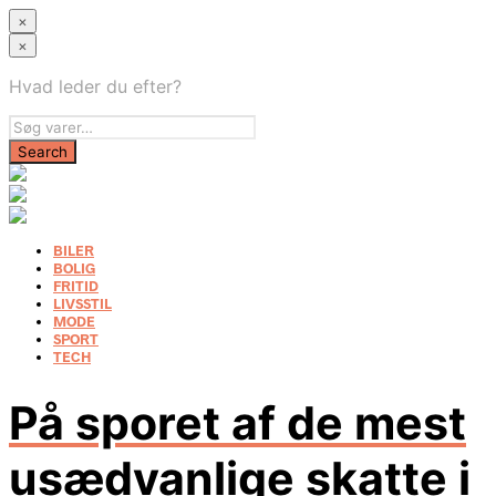
×
×
Hvad leder du efter?
BILER
BOLIG
FRITID
LIVSSTIL
MODE
SPORT
TECH
På sporet af de mest
usædvanlige skatte i