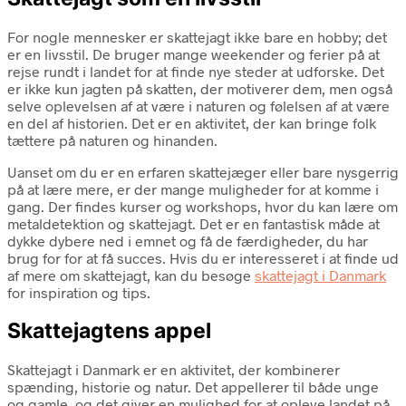
For nogle mennesker er skattejagt ikke bare en hobby; det
er en livsstil. De bruger mange weekender og ferier på at
rejse rundt i landet for at finde nye steder at udforske. Det
er ikke kun jagten på skatten, der motiverer dem, men også
selve oplevelsen af at være i naturen og følelsen af at være
en del af historien. Det er en aktivitet, der kan bringe folk
tættere på naturen og hinanden.
Uanset om du er en erfaren skattejæger eller bare nysgerrig
på at lære mere, er der mange muligheder for at komme i
gang. Der findes kurser og workshops, hvor du kan lære om
metaldetektion og skattejagt. Det er en fantastisk måde at
dykke dybere ned i emnet og få de færdigheder, du har
brug for for at få succes. Hvis du er interesseret i at finde ud
af mere om skattejagt, kan du besøge
skattejagt i Danmark
for inspiration og tips.
Skattejagtens appel
Skattejagt i Danmark er en aktivitet, der kombinerer
spænding, historie og natur. Det appellerer til både unge
og gamle, og det giver en mulighed for at opleve landet på