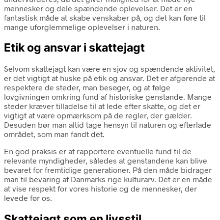
mennesker og dele spændende oplevelser. Det er en
fantastisk måde at skabe venskaber på, og det kan føre til
mange uforglemmelige oplevelser i naturen.
Etik og ansvar i skattejagt
Selvom skattejagt kan være en sjov og spændende aktivitet,
er det vigtigt at huske på etik og ansvar. Det er afgørende at
respektere de steder, man besøger, og at følge
lovgivningen omkring fund af historiske genstande. Mange
steder kræver tilladelse til at lede efter skatte, og det er
vigtigt at være opmærksom på de regler, der gælder.
Desuden bør man altid tage hensyn til naturen og efterlade
området, som man fandt det.
En god praksis er at rapportere eventuelle fund til de
relevante myndigheder, således at genstandene kan blive
bevaret for fremtidige generationer. På den måde bidrager
man til bevaring af Danmarks rige kulturarv. Det er en måde
at vise respekt for vores historie og de mennesker, der
levede før os.
Skattejagt som en livsstil