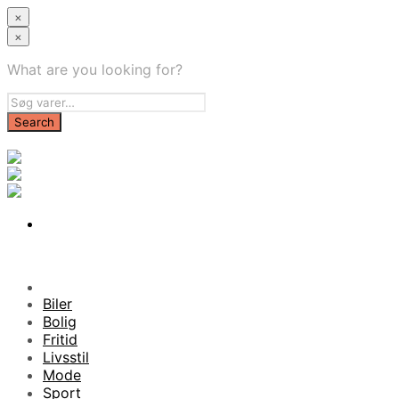
×
×
What are you looking for?
Biler
Bolig
Fritid
Livsstil
Mode
Sport