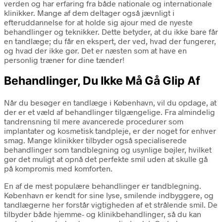
verden og har erfaring fra både nationale og internationale
klinikker. Mange af dem deltager også jævnligt i
efteruddannelse for at holde sig ajour med de nyeste
behandlinger og teknikker. Dette betyder, at du ikke bare får
en tandlæge; du får en ekspert, der ved, hvad der fungerer,
og hvad der ikke gør. Det er næsten som at have en
personlig træner for dine tænder!
Behandlinger, Du Ikke Må Gå Glip Af
Når du besøger en tandlæge i København, vil du opdage, at
der er et væld af behandlinger tilgængelige. Fra almindelig
tandrensning til mere avancerede procedurer som
implantater og kosmetisk tandpleje, er der noget for enhver
smag. Mange klinikker tilbyder også specialiserede
behandlinger som tandblegning og usynlige bøjler, hvilket
gør det muligt at opnå det perfekte smil uden at skulle gå
på kompromis med komforten.
En af de mest populære behandlinger er tandblegning.
København er kendt for sine lyse, smilende indbyggere, og
tandlægerne her forstår vigtigheden af et strålende smil. De
tilbyder både hjemme- og klinikbehandlinger, så du kan