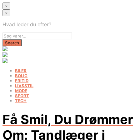
×
×
Hvad leder du efter?
BILER
BOLIG
FRITID
LIVSSTIL
MODE
SPORT
TECH
Få Smil, Du Drømmer
Om: Tandlæger i