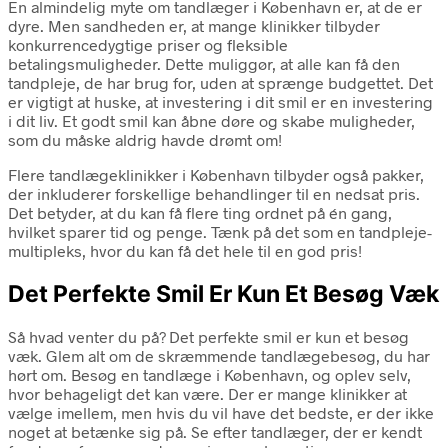
En almindelig myte om tandlæger i København er, at de er
dyre. Men sandheden er, at mange klinikker tilbyder
konkurrencedygtige priser og fleksible
betalingsmuligheder. Dette muliggør, at alle kan få den
tandpleje, de har brug for, uden at sprænge budgettet. Det
er vigtigt at huske, at investering i dit smil er en investering
i dit liv. Et godt smil kan åbne døre og skabe muligheder,
som du måske aldrig havde drømt om!
Flere tandlægeklinikker i København tilbyder også pakker,
der inkluderer forskellige behandlinger til en nedsat pris.
Det betyder, at du kan få flere ting ordnet på én gang,
hvilket sparer tid og penge. Tænk på det som en tandpleje-
multipleks, hvor du kan få det hele til en god pris!
Det Perfekte Smil Er Kun Et Besøg Væk
Så hvad venter du på? Det perfekte smil er kun et besøg
væk. Glem alt om de skræmmende tandlægebesøg, du har
hørt om. Besøg en tandlæge i København, og oplev selv,
hvor behageligt det kan være. Der er mange klinikker at
vælge imellem, men hvis du vil have det bedste, er der ikke
noget at betænke sig på. Se efter tandlæger, der er kendt