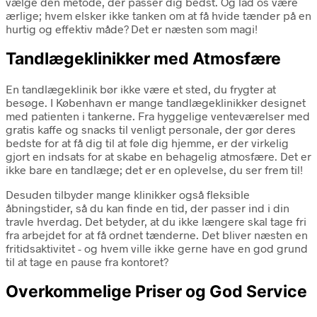
vælge den metode, der passer dig bedst. Og lad os være
ærlige; hvem elsker ikke tanken om at få hvide tænder på en
hurtig og effektiv måde? Det er næsten som magi!
Tandlægeklinikker med Atmosfære
En tandlægeklinik bør ikke være et sted, du frygter at
besøge. I København er mange tandlægeklinikker designet
med patienten i tankerne. Fra hyggelige venteværelser med
gratis kaffe og snacks til venligt personale, der gør deres
bedste for at få dig til at føle dig hjemme, er der virkelig
gjort en indsats for at skabe en behagelig atmosfære. Det er
ikke bare en tandlæge; det er en oplevelse, du ser frem til!
Desuden tilbyder mange klinikker også fleksible
åbningstider, så du kan finde en tid, der passer ind i din
travle hverdag. Det betyder, at du ikke længere skal tage fri
fra arbejdet for at få ordnet tænderne. Det bliver næsten en
fritidsaktivitet - og hvem ville ikke gerne have en god grund
til at tage en pause fra kontoret?
Overkommelige Priser og God Service